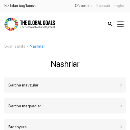
Biz bilan bog'lanish
O’zbekcha
Русский
English
Bosh sahifa
Nashrlar
Nashrlar
Barcha mavzular
Barcha maqsadlar
Broshyura