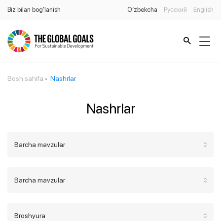
Biz bilan bog'lanish
O’zbekcha
Русский
English
Bosh sahifa
Nashrlar
Nashrlar
Barcha mavzular
Barcha mavzular
Broshyura