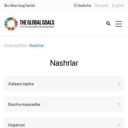
Biz bilan bog'lanish
O’zbekcha
Русский
English
Bosh sahifa
Nashrlar
Nashrlar
Xalqaro tajriba
Barcha maqsadlar
Hujjat turi