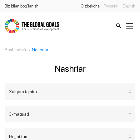
Biz bilan bog'lanish
O’zbekcha
Русский
English
Bosh sahifa
Nashrlar
Nashrlar
Xalqaro tajriba
3-maqsad
Hujjat turi