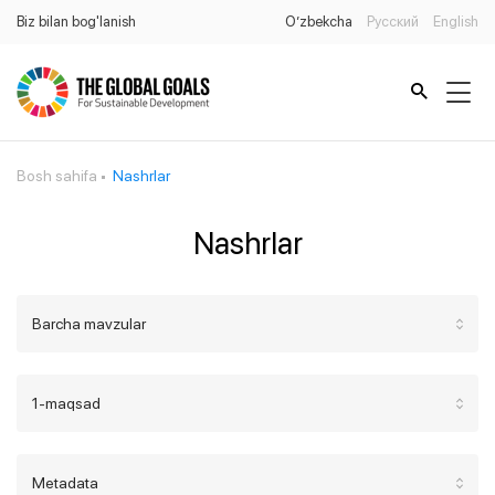
Biz bilan bog'lanish
O’zbekcha
Русский
English
Bosh sahifa
Nashrlar
Nashrlar
Barcha mavzular
1-maqsad
Metadata