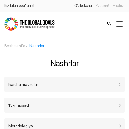
Biz bilan bog'lanish
O’zbekcha
Русский
English
Bosh sahifa
Nashrlar
Nashrlar
Barcha mavzular
15-maqsad
Metodologiya