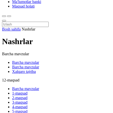
Ma'lumotlar banki
Maqsad holati
Bosh sahifa
Nashrlar
Nashrlar
Barcha mavzular
Barcha mavzular
Barcha mavzular
Xalqaro tajriba
12-maqsad
Barcha mavzular
1-maqsad
2-maqsad
3-maqsad
4-maqsad
5-maqsad