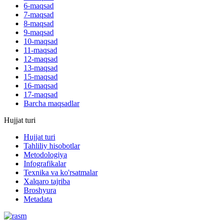
6-maqsad
7-maqsad
8-maqsad
9-maqsad
10-maqsad
11-maqsad
12-maqsad
13-maqsad
15-maqsad
16-maqsad
17-maqsad
Barcha maqsadlar
Hujjat turi
Hujjat turi
Tahliliy hisobotlar
Metodologiya
Infografikalar
Texnika va ko'rsatmalar
Xalqaro tajriba
Broshyura
Metadata