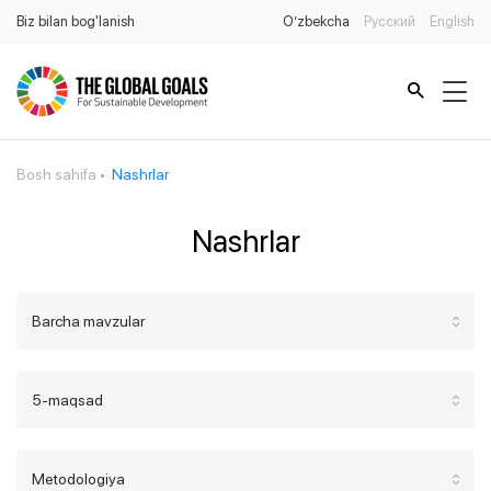
Biz bilan bog'lanish
O’zbekcha
Русский
English
Bosh sahifa
Nashrlar
Nashrlar
Barcha mavzular
5-maqsad
Metodologiya