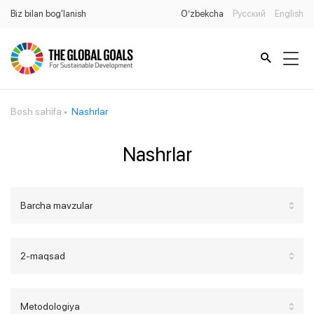
Biz bilan bog'lanish
O’zbekcha
Русский
English
Bosh sahifa
Nashrlar
Nashrlar
Barcha mavzular
2-maqsad
Metodologiya