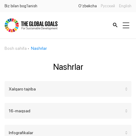
Biz bilan bog'lanish
O’zbekcha
Русский
English
Bosh sahifa
Nashrlar
Nashrlar
Xalqaro tajriba
16-maqsad
Infografikalar