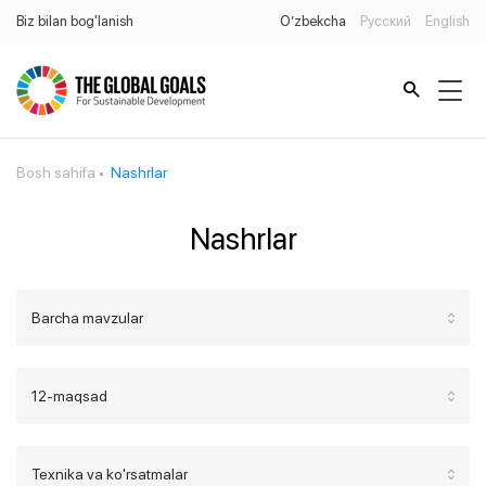
Biz bilan bog'lanish
O’zbekcha
Русский
English
Bosh sahifa
Nashrlar
Nashrlar
Barcha mavzular
12-maqsad
Texnika va ko'rsatmalar