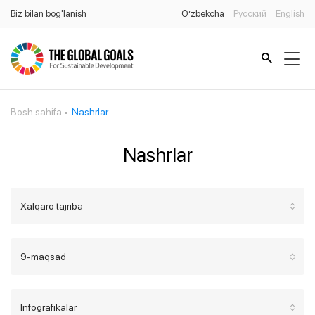
Biz bilan bog'lanish
O’zbekcha
Русский
English
Bosh sahifa
Nashrlar
Nashrlar
Xalqaro tajriba
9-maqsad
Infografikalar