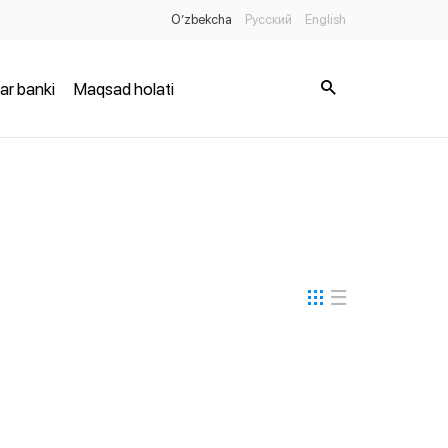
O’zbekcha
Русский
English
ar banki
Maqsad holati