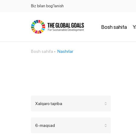
Biz bilan bog'lanish
Bosh sahifa
Y
Bosh sahifa
Nashrlar
Xalqaro tajriba
6-maqsad