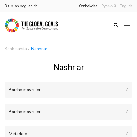
Biz bilan bog'lanish
O’zbekcha
Русский
English
Bosh sahifa
Nashrlar
Nashrlar
Barcha mavzular
Barcha mavzular
Metadata