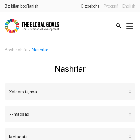
Biz bilan bog'lanish
O’zbekcha
Русский
English
Bosh sahifa
Nashrlar
Nashrlar
Xalqaro tajriba
7-maqsad
Metadata