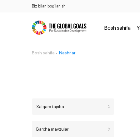
Biz bilan bog'lanish
Bosh sahifa
Y
Bosh sahifa
Nashrlar
Xalqaro tajriba
Barcha mavzular