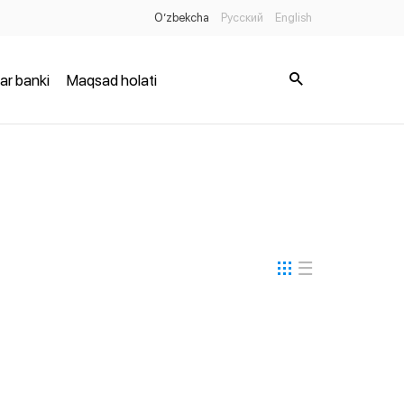
O’zbekcha
Русский
English
ar banki
Maqsad holati