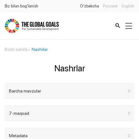
Biz bilan bog'lanish
O’zbekcha
Русский
English
Bosh sahifa
Nashrlar
Nashrlar
Barcha mavzular
7-maqsad
Metadata