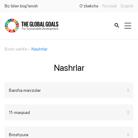
Biz bilan bog'lanish
O’zbekcha
Русский
English
Bosh sahifa
Nashrlar
Nashrlar
Barcha mavzular
11-maqsad
Broshyura