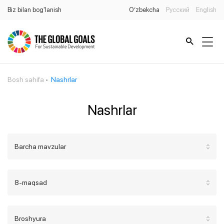
Biz bilan bog'lanish
O’zbekcha
Русский
English
Bosh sahifa
Nashrlar
Nashrlar
Barcha mavzular
8-maqsad
Broshyura