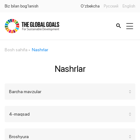
Biz bilan bog'lanish
O’zbekcha
Русский
English
Bosh sahifa
Nashrlar
Nashrlar
Barcha mavzular
4-maqsad
Broshyura