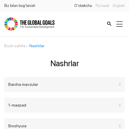
Biz bilan bog'lanish
O’zbekcha
Русский
English
Bosh sahifa
Nashrlar
Nashrlar
Barcha mavzular
1-maqsad
Broshyura