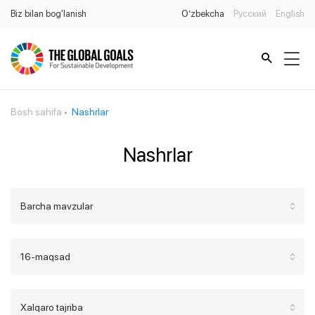
Biz bilan bog'lanish
O’zbekcha
Русский
English
Bosh sahifa
Nashrlar
Nashrlar
Barcha mavzular
16-maqsad
Xalqaro tajriba