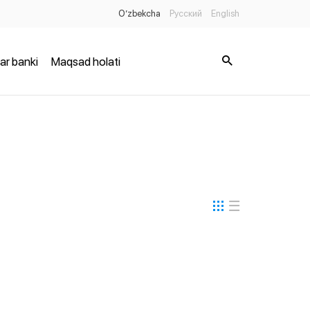
O’zbekcha
Русский
English
ar banki
Maqsad holati