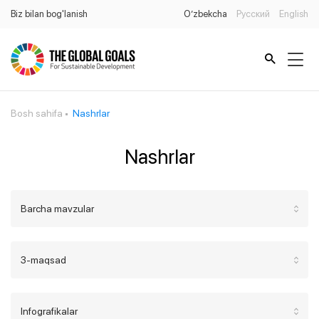
Biz bilan bog'lanish
O’zbekcha
Русский
English
Bosh sahifa
Nashrlar
Nashrlar
Barcha mavzular
3-maqsad
Infografikalar