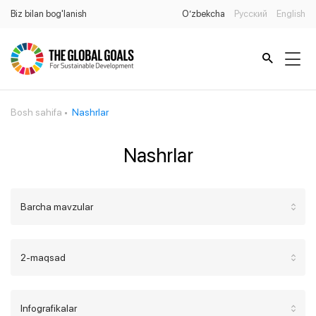
Biz bilan bog'lanish
O’zbekcha
Русский
English
Bosh sahifa
Nashrlar
Nashrlar
Barcha mavzular
2-maqsad
Infografikalar