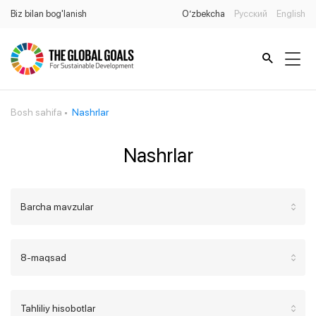
Biz bilan bog'lanish
O’zbekcha
Русский
English
Bosh sahifa
Nashrlar
Nashrlar
Barcha mavzular
8-maqsad
Tahliliy hisobotlar