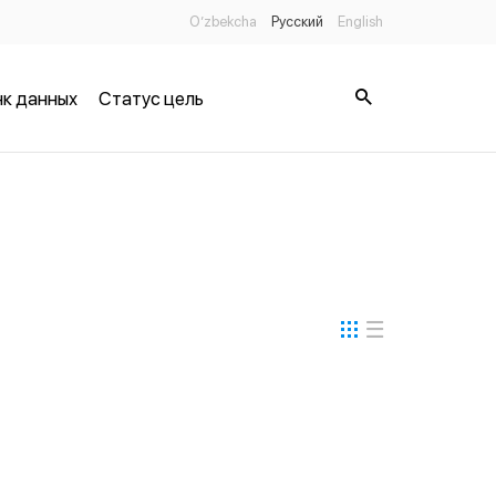
O’zbekcha
Русский
English
к данных
Статус цель