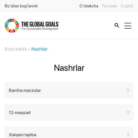
Biz bilan bog'lanish
O’zbekcha
Русский
English
Bosh sahifa
Nashrlar
Nashrlar
Barcha mavzular
12-maqsad
Xalqaro tajriba