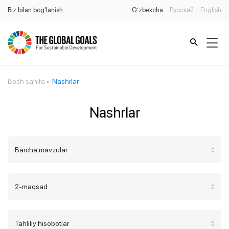
Biz bilan bog'lanish
O’zbekcha
Русский
English
Bosh sahifa
Nashrlar
Nashrlar
Barcha mavzular
2-maqsad
Tahliliy hisobotlar