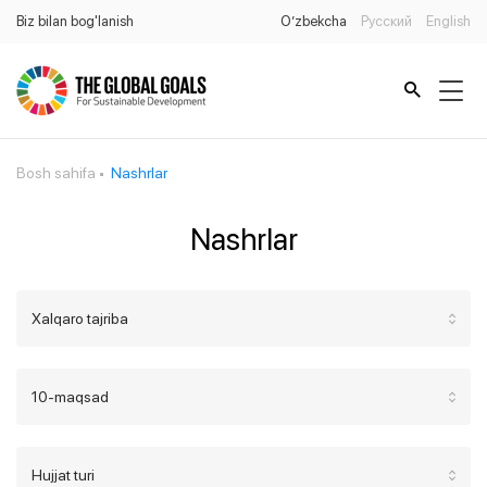
Biz bilan bog'lanish
O’zbekcha
Русский
English
Bosh sahifa
Nashrlar
Nashrlar
Xalqaro tajriba
10-maqsad
Hujjat turi