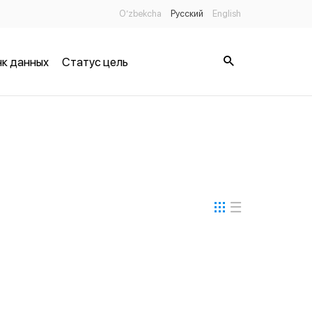
O’zbekcha
Русский
English
к данных
Статус цель