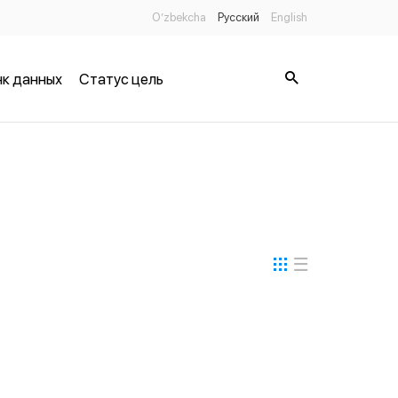
O’zbekcha
Русский
English
к данных
Статус цель