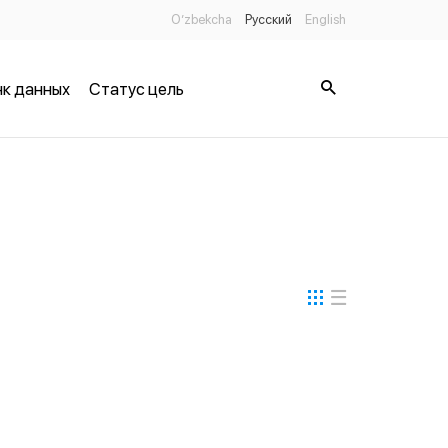
O’zbekcha
Русский
English
к данных
Статус цель