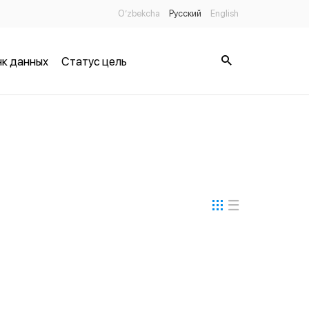
O’zbekcha
Русский
English
к данных
Статус цель