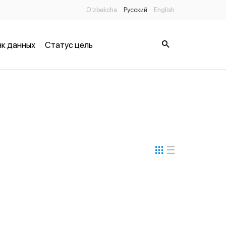
O’zbekcha
Русский
English
к данных
Статус цель