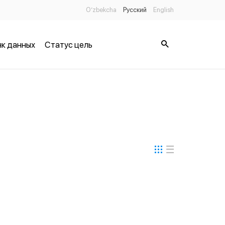
O’zbekcha
Русский
English
к данных
Статус цель